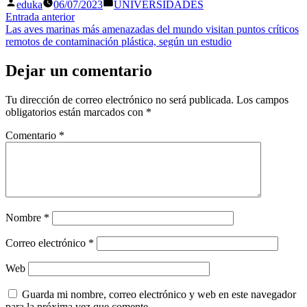
Publicado
Publicado
eduka
06/07/2023
UNIVERSIDADES
por
en
Navegación
Entrada
Entrada anterior
anterior:
Las aves marinas más amenazadas del mundo visitan puntos críticos
de
remotos de contaminación plástica, según un estudio
entradas
Dejar un comentario
Tu dirección de correo electrónico no será publicada.
Los campos
obligatorios están marcados con
*
Comentario
*
Nombre
*
Correo electrónico
*
Web
Guarda mi nombre, correo electrónico y web en este navegador
para la próxima vez que comente.